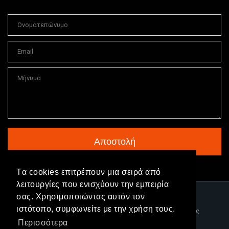
Tα cookies επιτρέπουν μια σειρά από
λειτουργίες που ενισχύουν την εμπειρία
σας. Χρησιμοποιώντας αυτόν τον
ιστότοπο, συμφωνείτε με την χρήση τους.
|
Δήλωση Προστασίας
Περισσότερα
Δεδομένων
|
Όροι Χρήσης
|
Πολιτική Cookies
|